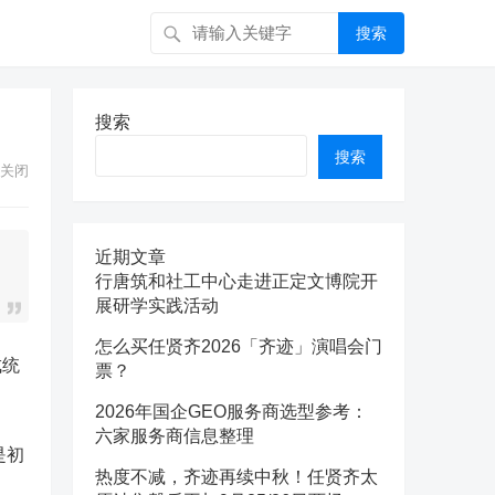
搜索
搜索
搜索
关闭
近期文章
行唐筑和社工中心走进正定文博院开
展研学实践活动
怎么买任贤齐2026「齐迹」演唱会门
成统
票？
2026年国企GEO服务商选型参考：
六家服务商信息整理
是初
热度不减，齐迹再续中秋！任贤齐太