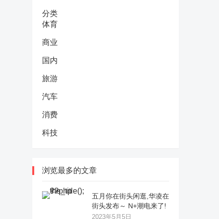
分类
体育
商业
国内
旅游
汽车
消费
科技
浏览最多的文章
五月你在街头闲逛,华凌在
街头发布～ N+潮电来了!
2023年5月5日