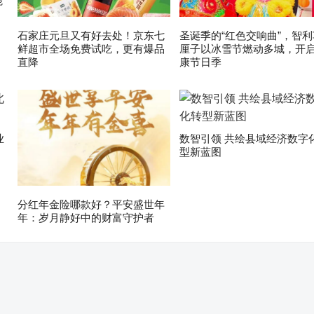
能
石家庄元旦又有好去处！京东七
圣诞季的“红色交响曲”，智利
鲜超市全场免费试吃，更有爆品
厘子以冰雪节燃动多城，开
直降
康节日季
业
数智引领 共绘县域经济数字
型新蓝图
分红年金险哪款好？平安盛世年
年：岁月静好中的财富守护者