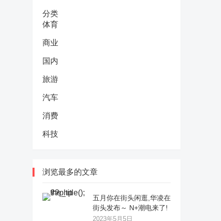
分类
体育
商业
国内
旅游
汽车
消费
科技
浏览最多的文章
五月你在街头闲逛,华凌在
街头发布～ N+潮电来了!
2023年5月5日