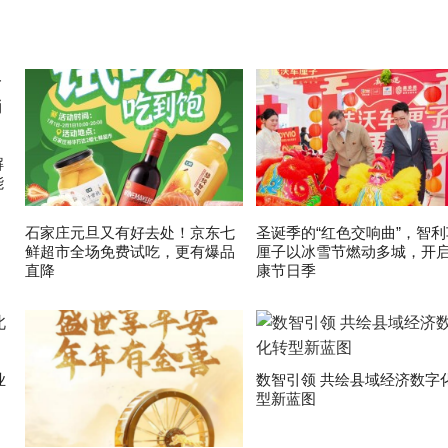
解
能
石家庄元旦又有好去处！京东七
圣诞季的“红色交响曲”，智利
鲜超市全场免费试吃，更有爆品
厘子以冰雪节燃动多城，开
直降
康节日季
业
数智引领 共绘县域经济数字
型新蓝图