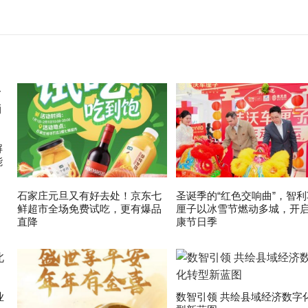
解
能
石家庄元旦又有好去处！京东七
圣诞季的“红色交响曲”，智利
鲜超市全场免费试吃，更有爆品
厘子以冰雪节燃动多城，开
直降
康节日季
业
数智引领 共绘县域经济数字