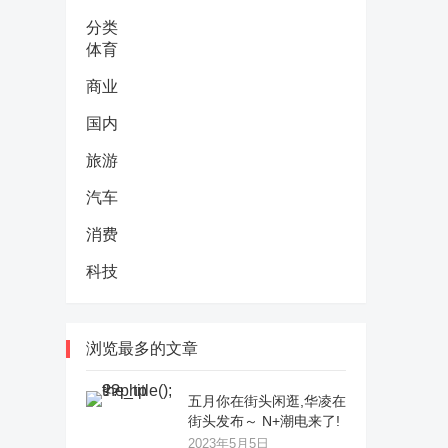
分类
体育
商业
国内
旅游
汽车
消费
科技
浏览最多的文章
五月你在街头闲逛,华凌在
街头发布～ N+潮电来了!
2023年5月5日