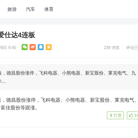
旅游
汽车
体育
爱仕达4连板
9日 9:45
239
浏览
评论已
连板，德昌股份涨停，飞科电器、小熊电器、新宝股份、莱克电气、九
华…
、富佳股份等跟涨。
打赏
1