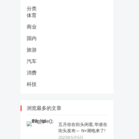
分类
体育
商业
国内
旅游
汽车
消费
科技
浏览最多的文章
五月你在街头闲逛,华凌在
街头发布～ N+潮电来了!
2023年5月5日