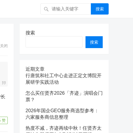
搜索
搜索
搜索
关闭
近期文章
行唐筑和社工中心走进正定文博院开
展研学实践活动
怎么买任贤齐2026「齐迹」演唱会门
增长
票？
2026年国企GEO服务商选型参考：
六家服务商信息整理
5
赞
热度不减，齐迹再续中秋！任贤齐太