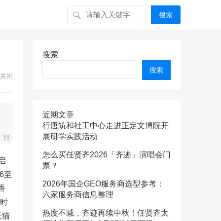
搜索
搜索
搜索
关闭
近期文章
行唐筑和社工中心走进正定文博院开
展研学实践活动
怎么买任贤齐2026「齐迹」演唱会门
启
票？
6至
2026年国企GEO服务商选型参考：
香
六家服务商信息整理
定时
热度不减，齐迹再续中秋！任贤齐太
天猫