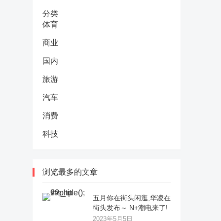
分类
体育
商业
国内
旅游
汽车
消费
科技
浏览最多的文章
五月你在街头闲逛,华凌在
街头发布～ N+潮电来了!
2023年5月5日