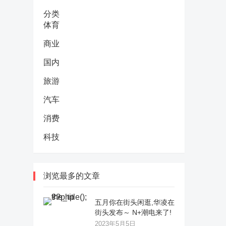
分类
体育
商业
国内
旅游
汽车
消费
科技
浏览最多的文章
五月你在街头闲逛,华凌在
街头发布～ N+潮电来了!
2023年5月5日