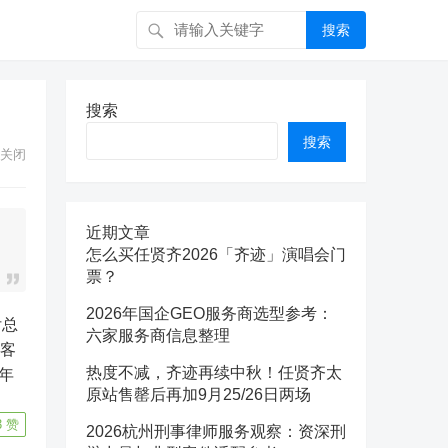
搜索
搜索
搜索
关闭
近期文章
怎么买任贤齐2026「齐迹」演唱会门
票？
2026年国企GEO服务商选型参考：
六家服务商信息整理
空客
热度不减，齐迹再续中秋！任贤齐太
年
原站售罄后再加9月25/26日两场
3
赞
2026杭州刑事律师服务观察：资深刑