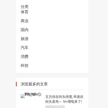
分类
体育
商业
国内
旅游
汽车
消费
科技
浏览最多的文章
五月你在街头闲逛,华凌在
街头发布～ N+潮电来了!
2023年5月5日