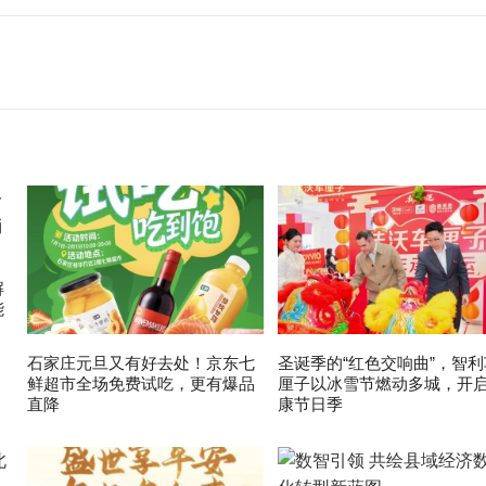
解
能
石家庄元旦又有好去处！京东七
圣诞季的“红色交响曲”，智利
鲜超市全场免费试吃，更有爆品
厘子以冰雪节燃动多城，开
直降
康节日季