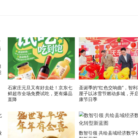
解
能
石家庄元旦又有好去处！京东七
圣诞季的“红色交响曲”，智利
鲜超市全场免费试吃，更有爆品
厘子以冰雪节燃动多城，开
直降
康节日季
业
数智引领 共绘县域经济数字