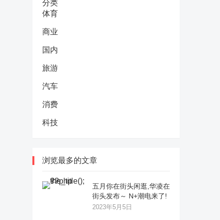
分类
体育
商业
国内
旅游
汽车
消费
科技
浏览最多的文章
五月你在街头闲逛,华凌在
街头发布～ N+潮电来了!
2023年5月5日