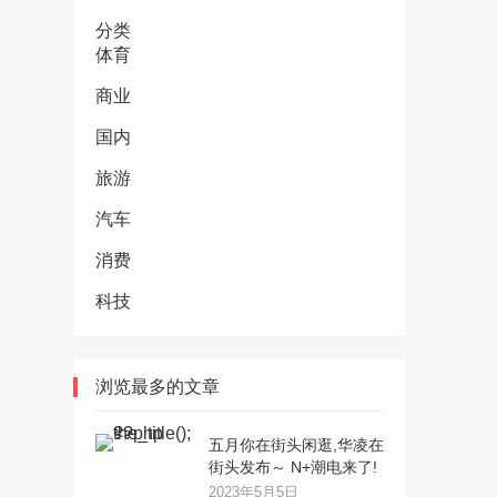
分类
体育
商业
国内
旅游
汽车
消费
科技
浏览最多的文章
五月你在街头闲逛,华凌在
街头发布～ N+潮电来了!
2023年5月5日