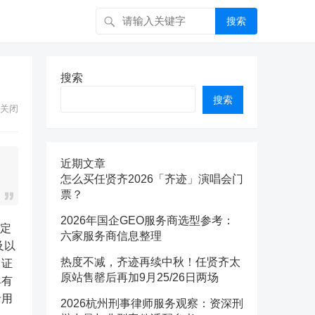
搜索
搜索
搜索
关闭
近期文章
怎么买任贤齐2026「齐迹」演唱会门
票？
2026年国企GEO服务商选型参考：
六家服务商信息整理
及以
热度不减，齐迹再续中秋！任贤齐太
、证
原站售罄后再加9月25/26日两场
具有
录用
2026杭州刑事律师服务观察：资深刑