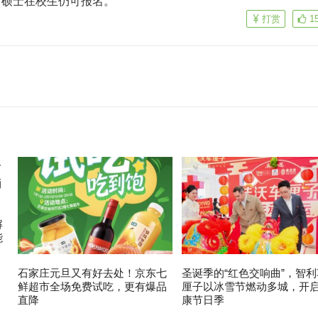
，硕士在校生仍可报名。
打赏
1
解
能
石家庄元旦又有好去处！京东七
圣诞季的“红色交响曲”，智利
鲜超市全场免费试吃，更有爆品
厘子以冰雪节燃动多城，开
直降
康节日季