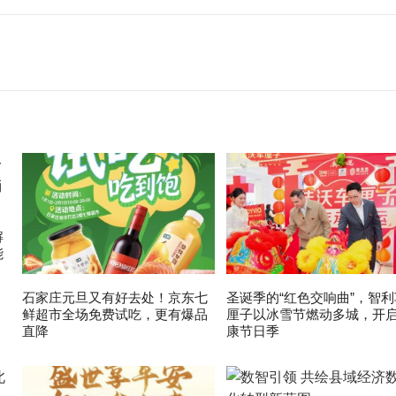
解
能
石家庄元旦又有好去处！京东七
圣诞季的“红色交响曲”，智利
鲜超市全场免费试吃，更有爆品
厘子以冰雪节燃动多城，开
直降
康节日季