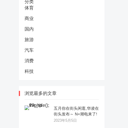
分类
体育
商业
国内
旅游
汽车
消费
科技
浏览最多的文章
五月你在街头闲逛,华凌在
街头发布～ N+潮电来了!
2023年5月5日