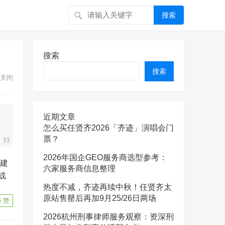
搜索
搜索
搜索
关闭
近期文章
怎么买任贤齐2026「齐迹」演唱会门
票？
2026年国企GEO服务商选型参考：
六家服务商信息整理
战
热度不减，齐迹再续中秋！任贤齐太
原站售罄后再加9月25/26日两场
6
赞
2026杭州刑事律师服务观察：资深刑