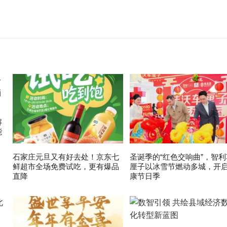
解
能
石家庄元旦又有好去处！京东七
圣诞季的“红色交响曲”，智利
鲜超市全场免费试吃，更有爆品
厘子以冰雪节燃动多城，开
直降
康节日季