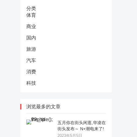
分类
体育
商业
国内
旅游
汽车
消费
科技
浏览最多的文章
五月你在街头闲逛,华凌在
街头发布～ N+潮电来了!
2023年5月5日