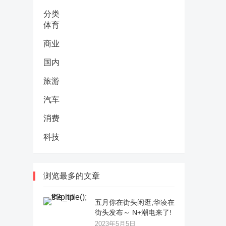
分类
体育
商业
国内
旅游
汽车
消费
科技
浏览最多的文章
五月你在街头闲逛,华凌在
街头发布～ N+潮电来了!
2023年5月5日