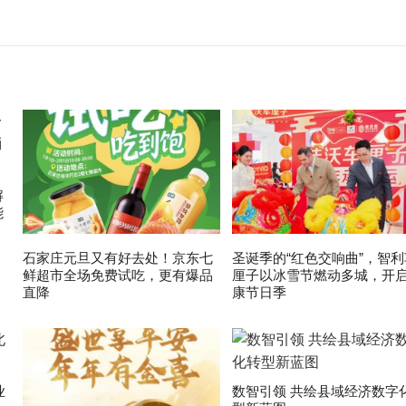
解
能
石家庄元旦又有好去处！京东七
圣诞季的“红色交响曲”，智利
鲜超市全场免费试吃，更有爆品
厘子以冰雪节燃动多城，开
直降
康节日季
业
数智引领 共绘县域经济数字