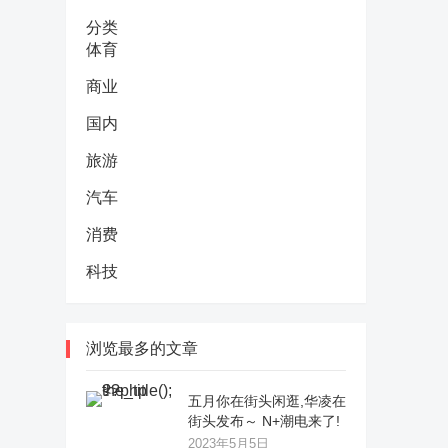
分类
体育
商业
国内
旅游
汽车
消费
科技
浏览最多的文章
五月你在街头闲逛,华凌在
街头发布～ N+潮电来了!
2023年5月5日