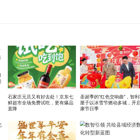
解
能
石家庄元旦又有好去处！京东七
圣诞季的“红色交响曲”，智利
鲜超市全场免费试吃，更有爆品
厘子以冰雪节燃动多城，开
直降
康节日季