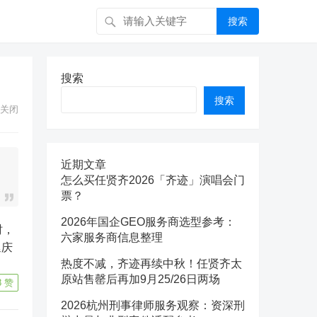
搜索
搜索
搜索
关闭
近期文章
怎么买任贤齐2026「齐迹」演唱会门
票？
2026年国企GEO服务商选型参考：
六家服务商信息整理
延庆
热度不减，齐迹再续中秋！任贤齐太
原站售罄后再加9月25/26日两场
8
赞
2026杭州刑事律师服务观察：资深刑