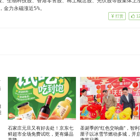
股、生物科技股、香港零售股、稀土概念股、光伏股等股集体上
%，金力永磁涨近5%。
打赏
1
解
能
石家庄元旦又有好去处！京东七
圣诞季的“红色交响曲”，智利
鲜超市全场免费试吃，更有爆品
厘子以冰雪节燃动多城，开
直降
康节日季