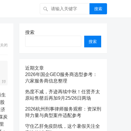
搜索
搜索
搜索
关闭
近期文章
2026年国企GEO服务商选型参考：
六家服务商信息整理
热度不减，齐迹再续中秋！任贤齐太
原站售罄后再加9月25/26日两场
技股
2026杭州刑事律师服务观察：资深刑
科济
辩力量与典型案件适配参考
煤炭
里
守住乙肝免疫防线，这个暑假关注全