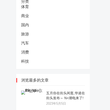
分类
体育
商业
国内
旅游
汽车
消费
科技
浏览最多的文章
五月你在街头闲逛,华凌在
街头发布～ N+潮电来了!
2023年5月5日