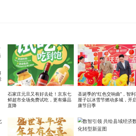
解
能
石家庄元旦又有好去处！京东七
圣诞季的“红色交响曲”，智利
鲜超市全场免费试吃，更有爆品
厘子以冰雪节燃动多城，开
直降
康节日季