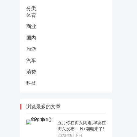
分类
体育
商业
国内
旅游
汽车
消费
科技
浏览最多的文章
五月你在街头闲逛,华凌在
街头发布～ N+潮电来了!
2023年5月5日