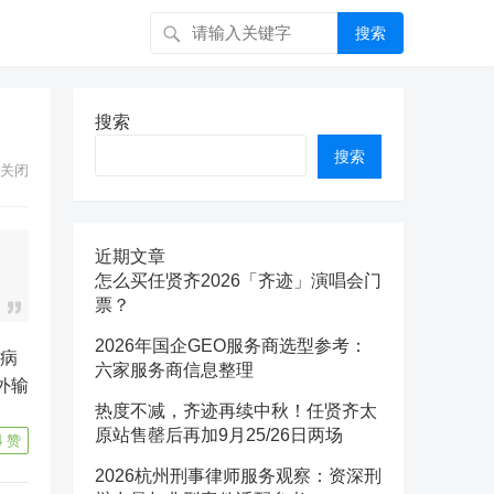
搜索
搜索
搜索
关闭
近期文章
怎么买任贤齐2026「齐迹」演唱会门
票？
2026年国企GEO服务商选型参考：
六家服务商信息整理
外输
热度不减，齐迹再续中秋！任贤齐太
原站售罄后再加9月25/26日两场
4
赞
2026杭州刑事律师服务观察：资深刑