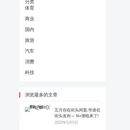
分类
体育
商业
国内
旅游
汽车
消费
科技
浏览最多的文章
五月你在街头闲逛,华凌在
街头发布～ N+潮电来了!
2023年5月5日