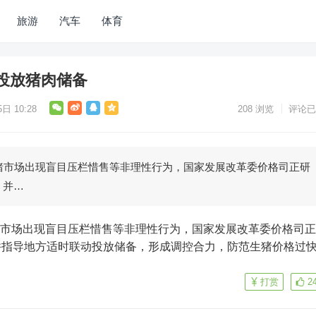
旅游
汽车
体育
投放猪肉储备
日 10:28
208
浏览
评论已
猪市场出现盲目压栏惜售等非理性行为，国家发展改革委价格司正研
，并…
并指导地方适时联动投放储备，形成调控合力，防范生猪价格过
打赏
2