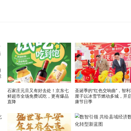
解
能
石家庄元旦又有好去处！京东七
圣诞季的“红色交响曲”，智利
鲜超市全场免费试吃，更有爆品
厘子以冰雪节燃动多城，开
直降
康节日季