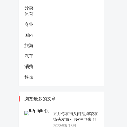
分类
体育
商业
国内
旅游
汽车
消费
科技
浏览最多的文章
五月你在街头闲逛,华凌在
街头发布～ N+潮电来了!
2023年5月5日