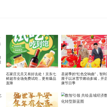
解
能
石家庄元旦又有好去处！京东七
圣诞季的“红色交响曲”，智利
鲜超市全场免费试吃，更有爆品
厘子以冰雪节燃动多城，开
直降
康节日季