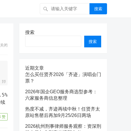
搜索
搜索
搜索
关闭
近期文章
怎么买任贤齐2026「齐迹」演唱会门
票？
2026年国企GEO服务商选型参考：
六家服务商信息整理
持续
热度不减，齐迹再续中秋！任贤齐太
原站售罄后再加9月25/26日两场
3
赞
2026杭州刑事律师服务观察：资深刑